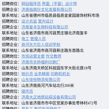
招聘岗位：
网站程序员
界面（平面）设计师
招聘企业：
济南指南针文化发展有限公司
联系地址：山东省德州市临邑县临邑金家园装饰材料市场
招聘岗位：
设计总监
室内设计
招聘企业：
济南复丰生物科技有限公司
联系地址：山东省济南市商河县贾庄镇北济南复丰
招聘岗位：
电工
管理人员
招聘企业：
商河东方巨人培训学校
联系地址：山东省济南市商河县新庄路东首路北
招聘岗位：
市场运营主管
作文教师
招聘企业：
济南市天桥福利印刷厂
联系地址：山东济南天桥区科技园东宇大街北首18号
招聘岗位：
核价员
业务精英
印刷机机长
招聘企业：
山东佳怡物流有限公司
联系地址：山东济南商河汽车站北行200米
招聘岗位：
操作员
招聘企业：
济南大正地质钻探设备有限公司
联系地址：山东省济南市市中区党家办事处枣林村472号
招聘岗位：
普车工
数控车床操作工