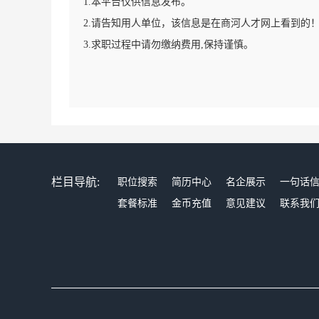
1.本平台仅供信息发布。
2.请告知用人单位，该信息是在商河人才网上看到的
3.求职过程中请勿缴纳费用,保持谨慎。
栏目导航:
职位搜索
简历中心
名企展示
一句话
套餐标准
金币充值
意见建议
联系我