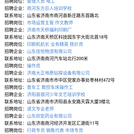
招聘岗位：
管理人员
电工
招聘企业：
商河东方巨人培训学校
联系地址：山东省济南市商河县新庄路东首路北
招聘岗位：
市场运营主管
作文教师
招聘企业：
济南市天桥福利印刷厂
联系地址：山东济南天桥区科技园东宇大街北首18号
招聘岗位：
印刷机机长
业务精英
核价员
招聘企业：
山东佳怡物流有限公司
联系地址：山东济南商河汽车站北行200米
招聘岗位：
操作员
招聘企业：
济南大正地质钻探设备有限公司
联系地址：山东省济南市市中区党家办事处枣林村472号
招聘岗位：
普车工
数控车床操作工
招聘企业：
济阳县银河少年文艺培训学校
联系地址：山东省济南市济阳县永安路天霖大厦3楼北
招聘岗位：
语文专业老师
招聘企业：
山东欣宏药业有限公司
联系地址：山东济南商河经济开发区汇源街11号
招聘岗位：
行政专员
销售代表
市场专员