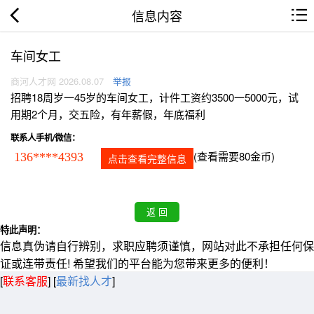
信息内容
车间女工
商河人才网 2026.08.07
举报
招聘18周岁一45岁的车间女工，计件工资约3500一5000元，试
用期2个月，交五险，有年薪假，年底福利
联系人手机/微信：
(查看需要80金币)
136****4393
点击查看完整信息
特此声明：
信息真伪请自行辨别，求职应聘须谨慎，网站对此不承担任何保
证或连带责任! 希望我们的平台能为您带来更多的便利！
[
联系客服
]
[
最新找人才
]